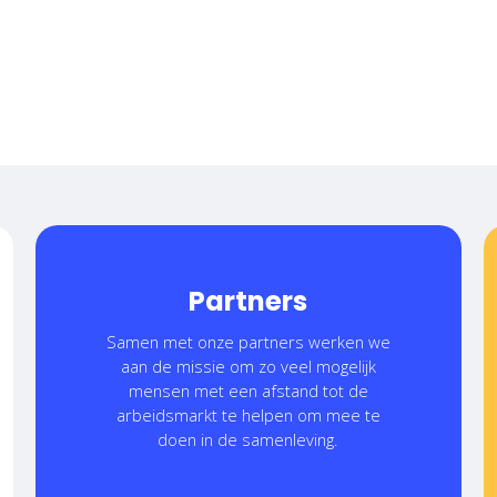
Partners
Samen met onze partners werken we
aan de missie om zo veel mogelijk
mensen met een afstand tot de
arbeidsmarkt te helpen om mee te
doen in de samenleving.