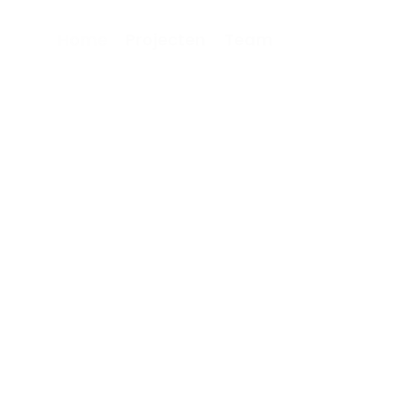
Home
Projecten
Team
usie door
innovatie.